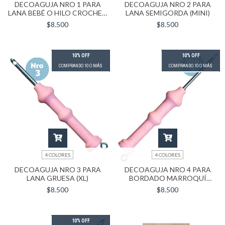
DECOAGUJA NRO 1 PARA
DECOAGUJA NRO 2 PARA
LANA BEBÉ O HILO CROCHET
LANA SEMIGORDA (MINI)
FINO (FINA)
$8.500
$8.500
10% OFF
10% OFF
COMPRANDO 10 O MÁS
COMPRANDO 10 O MÁS
4 COLORES
4 COLORES
DECOAGUJA NRO 3 PARA
DECOAGUJA NRO 4 PARA
LANA GRUESA (XL)
BORDADO MARROQUÍ
(LARGA MINI)
$8.500
$8.500
10% OFF