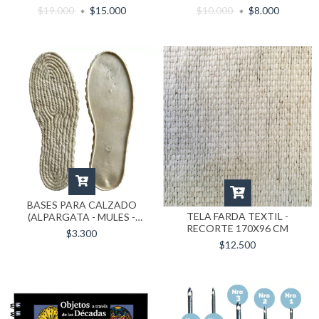
$19.000
$15.000
$10.000
$8.000
BASES PARA CALZADO
TELA FARDA TEXTIL -
(ALPARGATA - MULES -
RECORTE 170X96 CM
PANTUFLA)
$3.300
$12.500