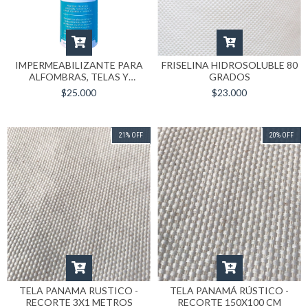
IMPERMEABILIZANTE PARA
FRISELINA HIDROSOLUBLE 80
ALFOMBRAS, TELAS Y
GRADOS
TAPIZADOS
$25.000
$23.000
21
%
OFF
20
%
OFF
TELA PANAMA RUSTICO -
TELA PANAMÁ RÚSTICO -
RECORTE 3X1 METROS
RECORTE 150X100 CM