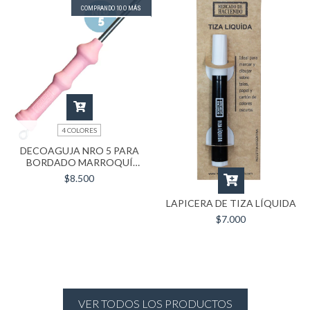
COMPRANDO 10 O MÁS
4 COLORES
DECOAGUJA NRO 5 PARA
BORDADO MARROQUÍ
(LARGA XL)
$8.500
LAPICERA DE TIZA LÍQUIDA
$7.000
VER TODOS LOS PRODUCTOS