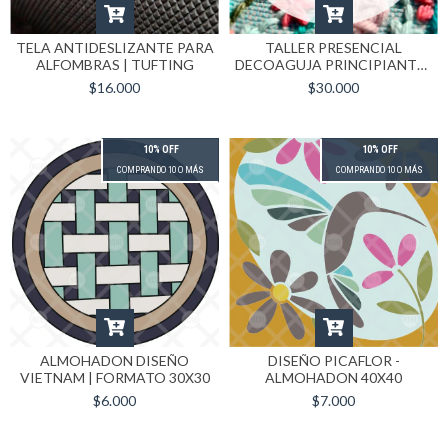
TELA ANTIDESLIZANTE PARA
TALLER PRESENCIAL
ALFOMBRAS | TUFTING
DECOAGUJA PRINCIPIANTES
22-AGOSTO (SEÑA)
$16.000
$30.000
10% OFF
10% OFF
COMPRANDO 10 O MÁS
COMPRANDO 10 O MÁS
ALMOHADON DISEÑO
DISEÑO PICAFLOR -
VIETNAM | FORMATO 30X30
ALMOHADON 40X40
$6.000
$7.000