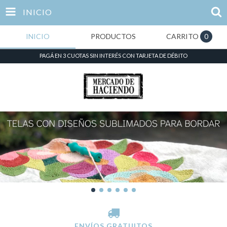
INICIO
INICIO
PRODUCTOS
CARRITO
0
PAGÁ EN 3 CUOTAS SIN INTERÉS CON TARJETA DE DÉBITO
ENVÍOS GRATUITOS