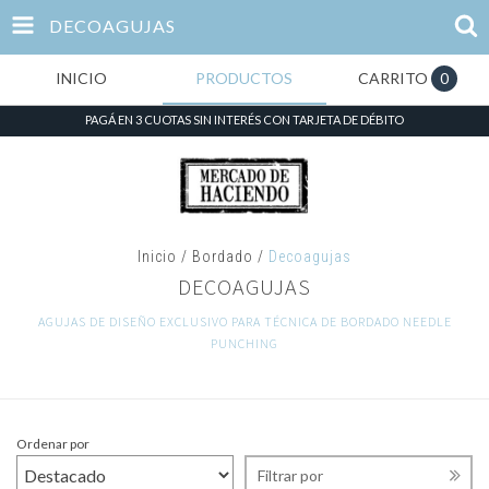
DECOAGUJAS
INICIO
PRODUCTOS
CARRITO
0
PAGÁ EN 3 CUOTAS SIN INTERÉS CON TARJETA DE DÉBITO
Inicio
/
Bordado
/
Decoagujas
DECOAGUJAS
AGUJAS DE DISEÑO EXCLUSIVO PARA TÉCNICA DE BORDADO NEEDLE
PUNCHING
Ordenar por
Filtrar por