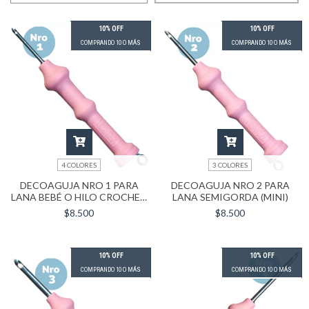
10% OFF
10% OFF
COMPRANDO 10 O MÁS
COMPRANDO 10 O MÁS
4 COLORES
3 COLORES
DECOAGUJA NRO 1 PARA
DECOAGUJA NRO 2 PARA
LANA BEBÉ O HILO CROCHET
LANA SEMIGORDA (MINI)
FINO (FINA)
$8.500
$8.500
10% OFF
10% OFF
COMPRANDO 10 O MÁS
COMPRANDO 10 O MÁS