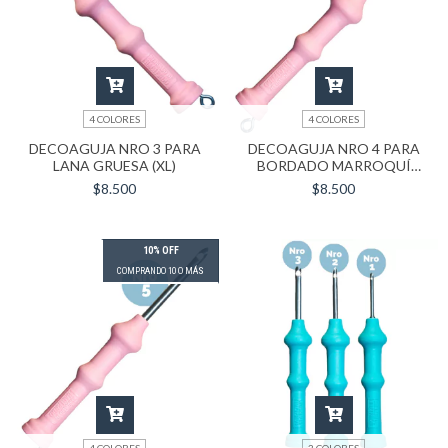
4 COLORES
4 COLORES
DECOAGUJA NRO 3 PARA
DECOAGUJA NRO 4 PARA
LANA GRUESA (XL)
BORDADO MARROQUÍ
(LARGA MINI)
$8.500
$8.500
10% OFF
COMPRANDO 10 O MÁS
4 COLORES
3 COLORES