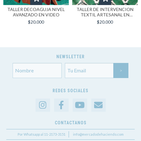
TALLER DECOAGUJA NIVEL
TALLER DE INTERVENCION
AVANZADO EN VIDEO
TEXTIL ARTESANAL EN
VIDEO
$20.000
$20.000
NEWSLETTER
REDES SOCIALES
CONTACTANOS
Por Whatsapp al 11-2173-3151
info@mercadodehaciendo.com