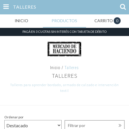
TALLERES
INICIO
PRODUCTOS
CARRITO
0
PAGÁ EN 3 CUOTAS SIN INTERÉS CON TARJETA DE DÉBITO
Inicio
/
Talleres
TALLERES
Talleres para aprender bordado, armado de calzado e intervención
textil
Ordenar por
Filtrar por