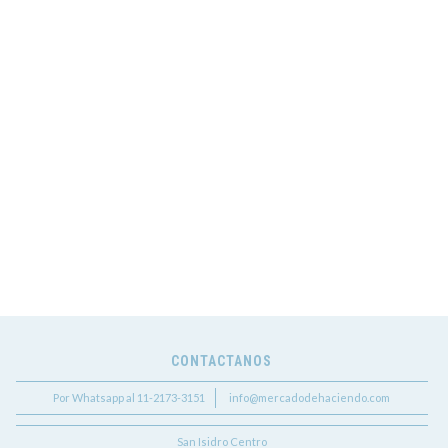
CONTACTANOS
Por Whatsapp al 11-2173-3151
info@mercadodehaciendo.com
San Isidro Centro