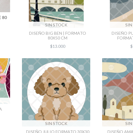
 80
SIN STOCK
SIN
DISEÑO BIG BEN | FORMATO
DISEÑO PU
80X50 CM
FORMAT
$13.000
$
A
SIN STOCK
SIN
DISEÑO JULIO FORMATO 30X30
DISEÑO AMA