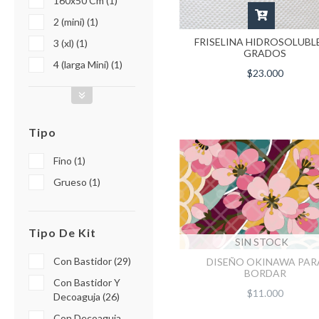
160x50 Cm (1)
2 (mini) (1)
FRISELINA HIDROSOLUBLE
3 (xl) (1)
GRADOS
4 (larga Mini) (1)
$23.000
Tipo
Fino (1)
Grueso (1)
Tipo De Kit
SIN STOCK
Con Bastidor (29)
DISEÑO OKINAWA PAR
BORDAR
Con Bastidor Y
$11.000
Decoaguja (26)
Con Decoaguja