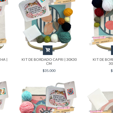
KIT DE BORDADO CAPRI | 30X30
KIT DE BO
HA |
CM
30
$35.000
$