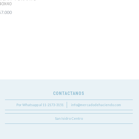
40X40
$7.000
CONTACTANOS
Por Whatsapp al 11-2173-3151
info@mercadodehaciendo.com
San Isidro Centro