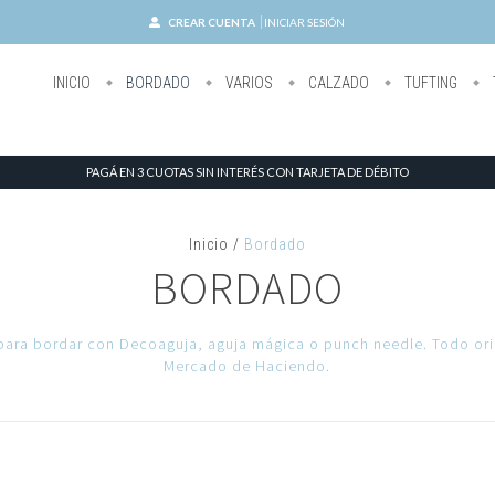
CREAR CUENTA
INICIAR SESIÓN
INICIO
BORDADO
VARIOS
CALZADO
TUFTING
PAGÁ EN 3 CUOTAS SIN INTERÉS CON TARJETA DE DÉBITO
Inicio
/
Bordado
BORDADO
para bordar con Decoaguja, aguja mágica o punch needle. Todo ori
Mercado de Haciendo.